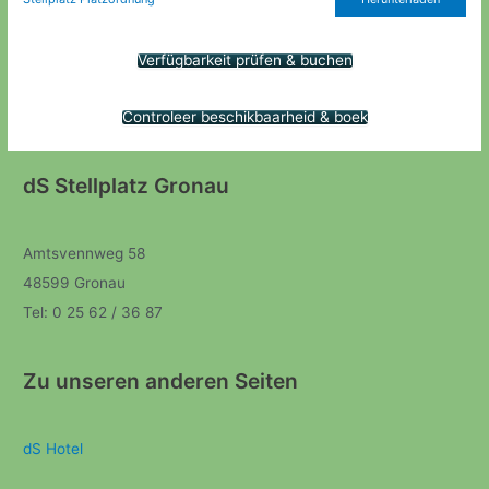
Verfügbarkeit prüfen & buchen
Controleer beschikbaarheid & boek
dS Stellplatz Gronau
Amtsvennweg 58
48599 Gronau
Tel: 0 25 62 / 36 87
Zu unseren anderen Seiten
dS Hotel