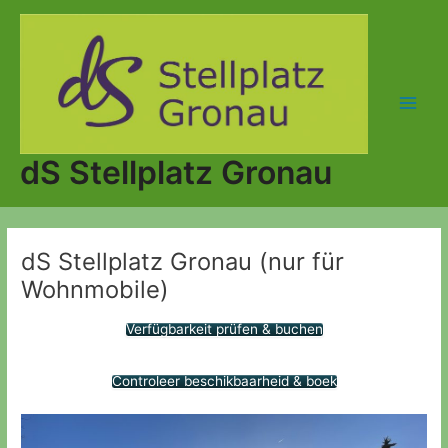
Zum
Inhalt
springen
Main
Men
dS Stellplatz Gronau
dS Stellplatz Gronau (nur für
Wohnmobile)
Verfügbarkeit prüfen & buchen
Controleer beschikbaarheid & boek