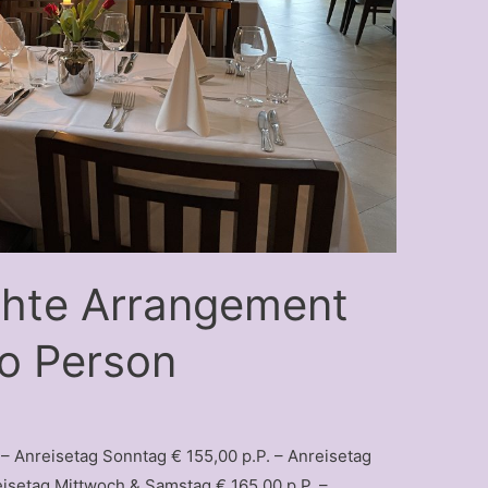
chte Arrangement
ro Person
 Anreisetag Sonntag € 155,00 p.P. – Anreisetag
eisetag Mittwoch & Samstag € 165,00 p.P. –