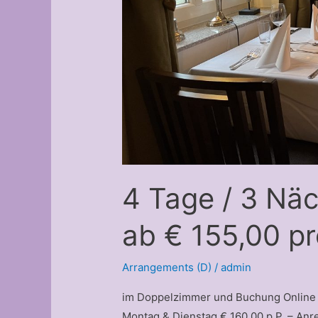
4 Tage / 3 Nä
ab € 155,00 p
Arrangements (D)
/
admin
im Doppelzimmer und Buchung Online –
Montag & Dienstag € 160,00 p.P. – Anr