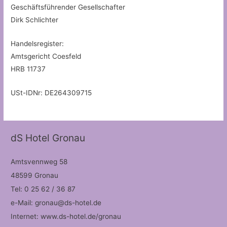
Geschäftsführender Gesellschafter
Dirk Schlichter
Handelsregister:
Amtsgericht Coesfeld
HRB 11737
USt-IDNr: DE264309715
dS Hotel Gronau
Amtsvennweg 58
48599 Gronau
Tel: 0 25 62 / 36 87
e-Mail: gronau@ds-hotel.de
Internet: www.ds-hotel.de/gronau